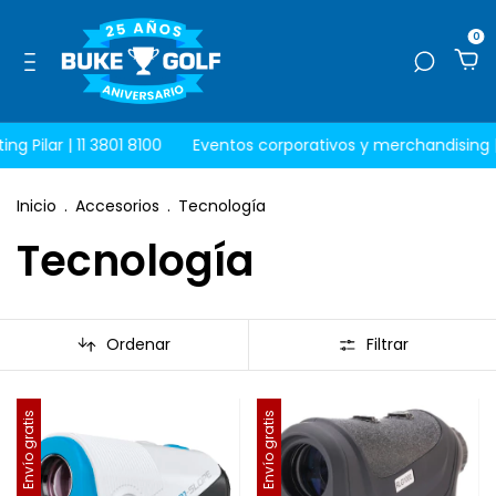
0
ing Pilar | 11 3801 8100
Eventos corporativos y merchandising |
Inicio
.
Accesorios
.
Tecnología
Tecnología
Ordenar
Filtrar
Envío gratis
Envío gratis