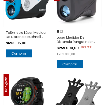
Telémetro Láser Medidor
De Distancia Bushnell
Laser Medidor De
Golf A1-Slope
Distancia Rangefinder
$693.105,00
Velocidad Metro Km Golf
-
10
%
OFF
$259.000,00
Arqueria
$289.000,00
Comprar
Envío gratis