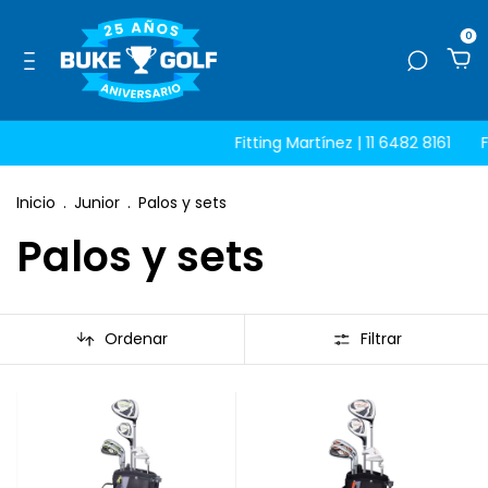
0
Fitting Martínez | 11 6482 8161
Fi
Inicio
.
Junior
.
Palos y sets
Palos y sets
Ordenar
Filtrar