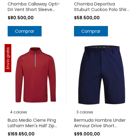
Chomba Callaway Opti-
Chomba Deportiva
Dri Vent Short Sleeve
Stuburt Cuckoo Polo Shirt
Open Mesh Polo
UPF 50+
$80.500,00
$58.500,00
CGM451SU
Comprar
Comprar
Envío gratis
4 colores
3 colores
Buzo Medio Cierre Ping
Bermuda Hombre Under
Latham Men's Half Zip
Armour Drive Short
Midlayer P03687
1364409
$169.650,00
$99.000,00