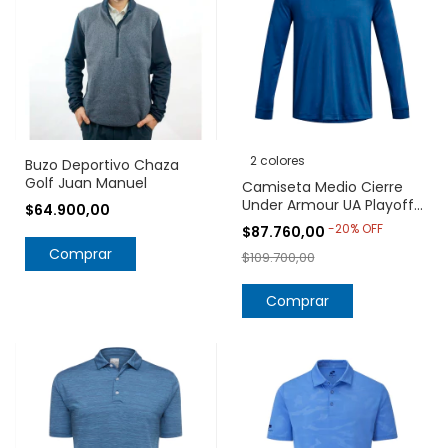
2 colores
Buzo Deportivo Chaza
Golf Juan Manuel
Camiseta Medio Cierre
Under Armour UA Playoff
$64.900,00
¼ Zip 1370155
-
20
%
OFF
$87.760,00
Comprar
$109.700,00
Comprar