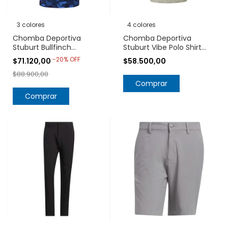
3 colores
4 colores
Chomba Deportiva
Chomba Deportiva
Stuburt Bullfinch
Stuburt Vibe Polo Shirt
Protección UPF 50+
Protección UPF 50+
-
20
%
OFF
$71.120,00
$58.500,00
$88.900,00
Comprar
Comprar