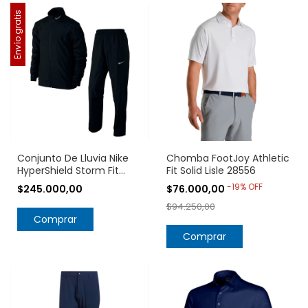
Envío gratis
Conjunto De Lluvia Nike
Chomba FootJoy Athletic
HyperShield Storm Fit
Fit Solid Lisle 28556
Rainsuit 726399
-
19
%
OFF
$245.000,00
$76.000,00
$94.250,00
Comprar
Comprar