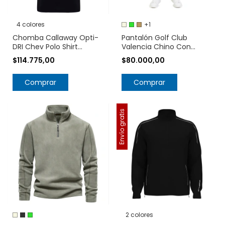
4 colores
+1
Chomba Callaway Opti-
Pantalón Golf Club
DRI Chev Polo Shirt
Valencia Chino Con
CGM550SU
Cintura Elástica
$114.775,00
$80.000,00
Comprar
Comprar
Envío gratis
2 colores