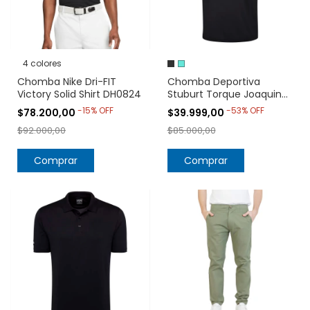
4 colores
Chomba Nike Dri-FIT
Chomba Deportiva
Victory Solid Shirt DH0824
Stuburt Torque Joaquin
Polo Shirt UPF 50+
-
15
%
OFF
-
53
%
OFF
$78.200,00
$39.999,00
$92.000,00
$85.000,00
Comprar
Comprar