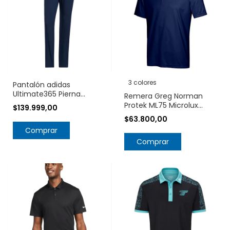
3 colores
Pantalón adidas
Ultimate365 Pierna
Remera Greg Norman
Cónica IT7860
Protek ML75 Microlux
$139.999,00
2Below G7S9K475
$63.800,00
Comprar
Comprar