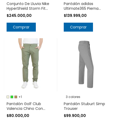
Conjunto De Lluvia Nike
Pantalón adidas
HyperShield Storm Fit
Ultimate365 Pierna
Rainsuit 726399
Cónica IT7860
$245.000,00
$139.999,00
Comprar
Comprar
+1
3 colores
Pantalón Golf Club
Pantalón Stuburt Simp
Valencia Chino Con
Trouser
Cintura Elástica
$80.000,00
$99.900,00