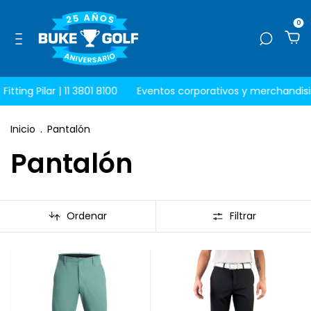
0
ting Pilar | 11 3801 8100
Eventos corporativos y merchandising 
Inicio
.
Pantalón
Pantalón
Ordenar
Filtrar