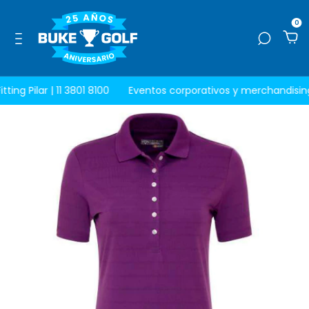
0
ting Pilar | 11 3801 8100
Eventos corporativos y merchandising 