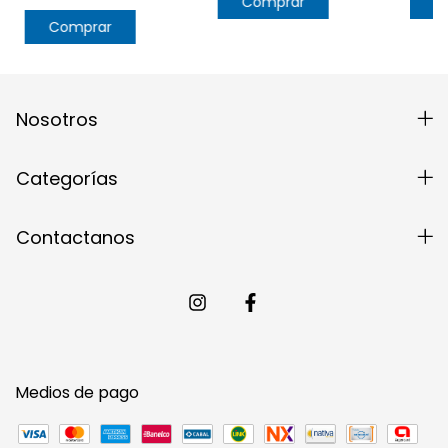
Comprar
C
Comprar
Nosotros
Categorías
Contactanos
Medios de pago