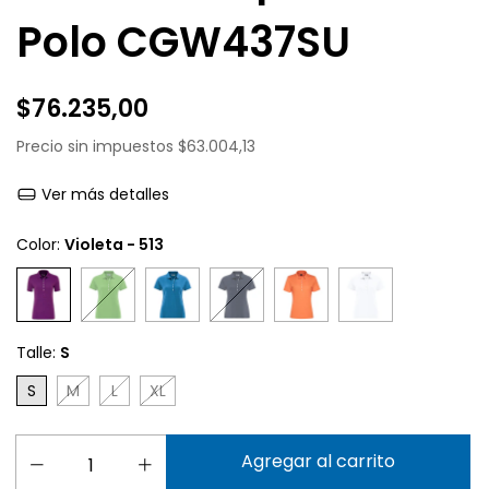
Polo CGW437SU
$76.235,00
Precio sin impuestos
$63.004,13
Ver más detalles
Color:
Violeta - 513
Talle:
S
S
M
L
XL