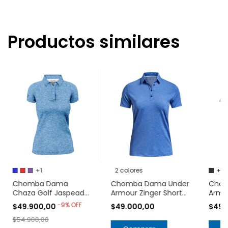
Productos similares
+1
2 colores
+3
Chomba Dama
Chomba Dama Under
Chom
Chaza Golf Jaspeada
Armour Zinger Short
Armou
Tela Texcom
Sleeve Polo 1363949
Sleev
-
9
%
OFF
$49.900,00
$49.000,00
$49.
$54.900,00