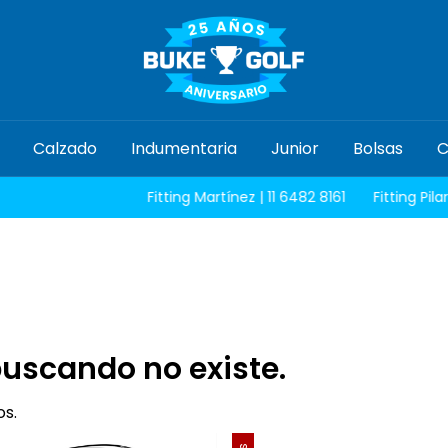
Calzado
Indumentaria
Junior
Bolsas
C
Fitting Martínez | 11 6482 8161
Fitting Pilar | 
buscando no existe.
os.