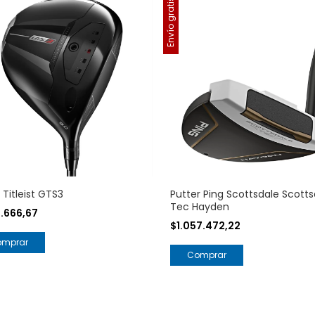
Envío gratis
 Titleist GTS3
Putter Ping Scottsdale Scotts
Tec Hayden
6.666,67
$1.057.472,22
omprar
Comprar