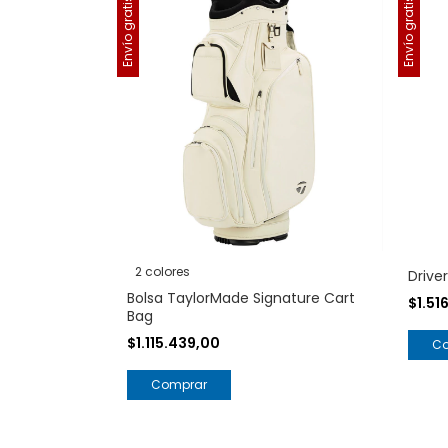
Envío gratis
Envío gratis
2 colores
Driver
Bolsa TaylorMade Signature Cart
$1.51
Bag
$1.115.439,00
C
Comprar