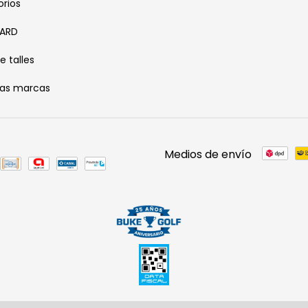
rios
CARD
e talles
ras marcas
Medios de envío