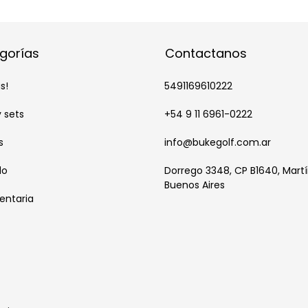
gorías
Contactanos
s!
5491169610222
y sets
+54 9 11 6961-0222
s
info@bukegolf.com.ar
do
Dorrego 3348, CP B1640, Martí
Buenos Aires
entaria