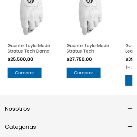
Guante TaylorMade
Guante TaylorMade
Guan
Stratus Tech Dama
Stratus Tech
Leath
$25.500,00
$27.750,00
$39.
$46.9
Comprar
Comprar
C
Nosotros
Categorías