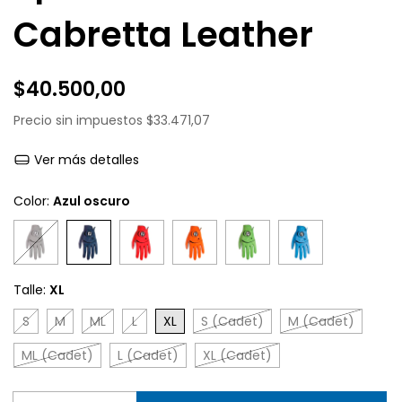
Cabretta Leather
$40.500,00
Precio sin impuestos
$33.471,07
Ver más detalles
Color:
Azul oscuro
Talle:
XL
S
M
ML
L
XL
S (Cadet)
M (Cadet)
ML (Cadet)
L (Cadet)
XL (Cadet)