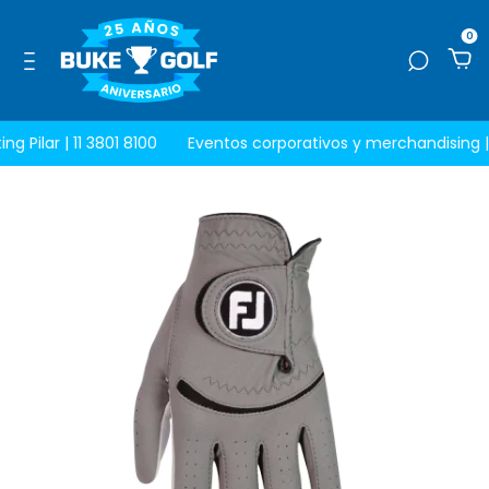
0
ng Pilar | 11 3801 8100
Eventos corporativos y merchandising |