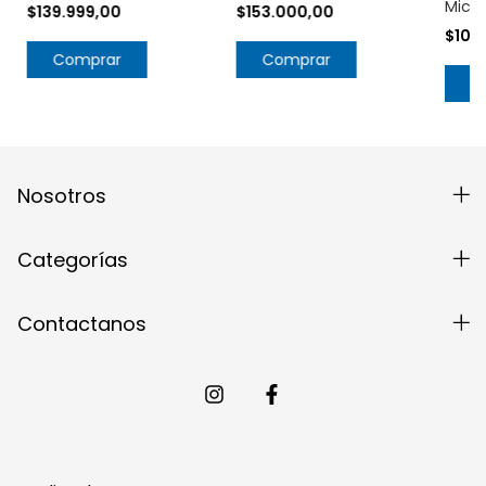
Cónica IT7859
IW0199
Micro
$139.999,00
$153.000,00
$100
Comprar
Comprar
C
Nosotros
Categorías
Contactanos