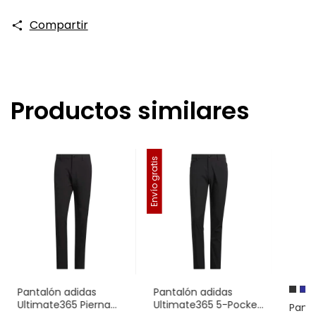
Compartir
Productos similares
Envío gratis
Pantalón adidas
Pantalón adidas
Ultimate365 Pierna
Ultimate365 5-Pocket
Panta