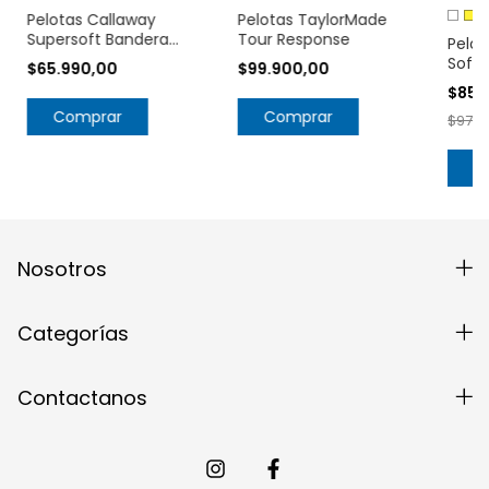
Pelotas Callaway
Pelotas TaylorMade
Supersoft Bandera
Tour Response
Pelot
Argentina
Soft
$65.990,00
$99.900,00
$85.
Comprar
Comprar
$97.9
C
Nosotros
Categorías
Contactanos