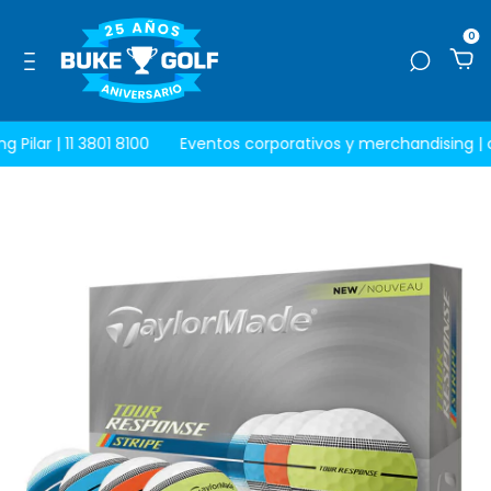
0
 Pilar | 11 3801 8100
Eventos corporativos y merchandising |
co