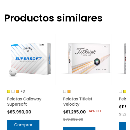
Productos similares
+3
Pelotas Callaway
Pelotas Titleist
Pelota
Supersoft
Velocity
$118
-
14
%
OFF
$65.990,00
$61.295,00
$128.
$70.999,00
Comprar
C