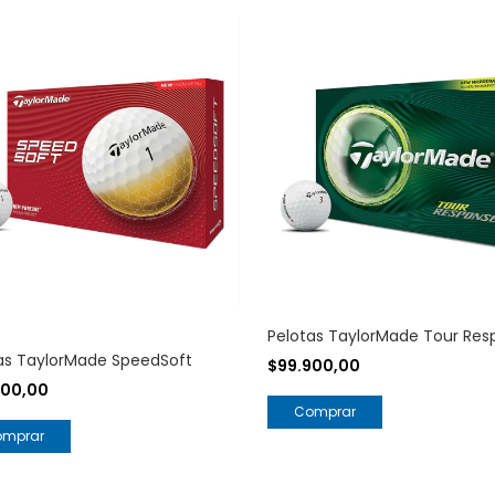
Pelotas TaylorMade Tour Res
as TaylorMade SpeedSoft
$99.900,00
600,00
Comprar
omprar