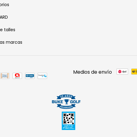
rios
CARD
e talles
ras marcas
Medios de envío