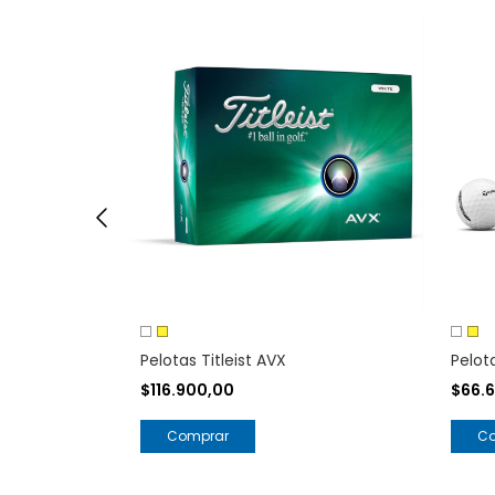
rsoft
Pelotas Titleist AVX
Pelot
$116.900,00
$66.
Comprar
C