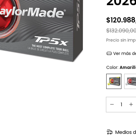
202
$120.988
$132.090,0
Precio sin im
Ver más de
Color:
Amaril
Medios d