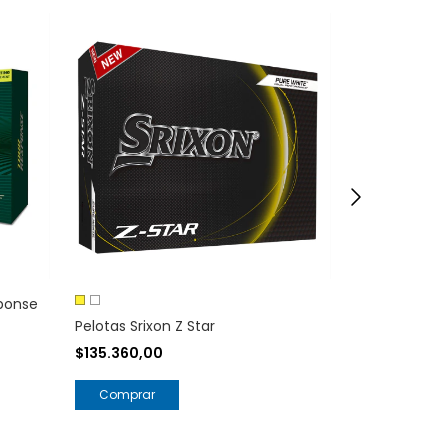
ponse
Pelotas Srixon Z Star
Pelotas Titlei
-
$135.360,00
$61.295,00
$70.999,00
Comprar
Comprar