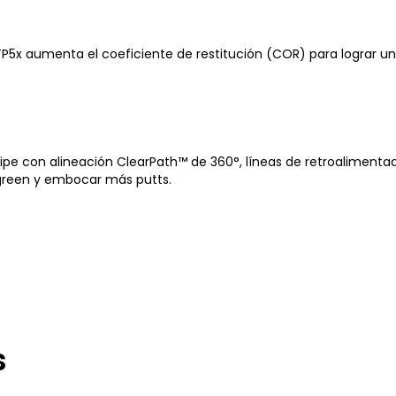
P5x aumenta el coeficiente de restitución (COR) para lograr un
ripe con alineación ClearPath™ de 360°, líneas de retroaliment
green y embocar más putts.
s