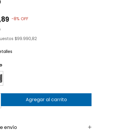
6
,89
-
8
%
OFF
0
puestos
$99.990,82
talles
lo
e envío