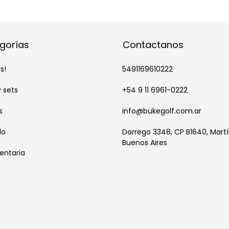
gorías
Contactanos
s!
5491169610222
y sets
+54 9 11 6961-0222
s
info@bukegolf.com.ar
do
Dorrego 3348, CP B1640, Martí
Buenos Aires
entaria