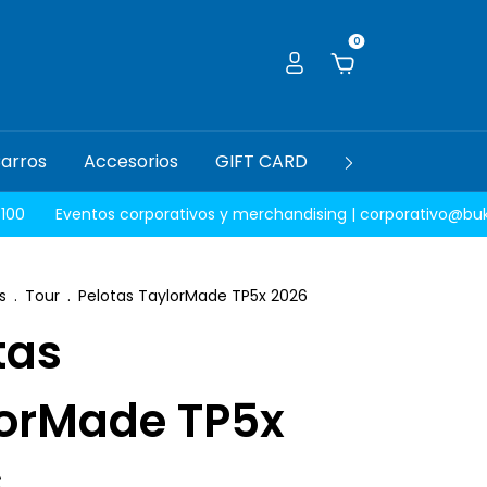
0
arros
Accesorios
GIFT CARD
Guía de talles
Eventos corporativos y merchandising |
corporativo@bukegolf
s
.
Tour
.
Pelotas TaylorMade TP5x 2026
tas
orMade TP5x