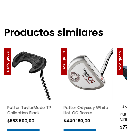
Productos similares
Envío gratis
Envío gratis
Envío gratis
2 co
Putter TaylorMade TP
Putter Odyssey White
Collection Black
Hot OG Rossie
Putte
Ardmore #7
ONE 
$583.500,00
$440.190,00
Max 1
$777