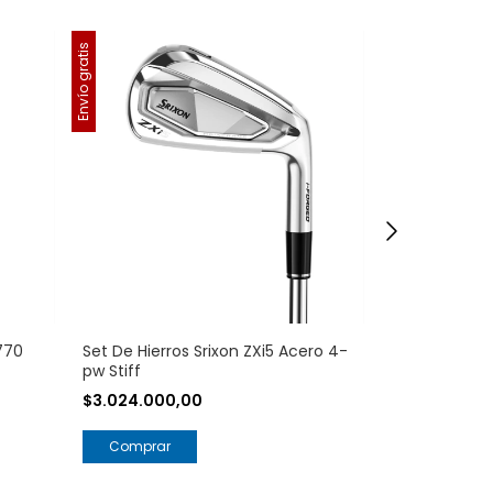
Envío gratis
Envío gratis
770
Set De Hierros Srixon ZXi5 Acero 4-
Set De Hierro
pw Stiff
Acero Regula
$3.024.000,00
$3.024.000