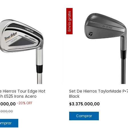
Envío gratis
e Hierros Tour Edge Hot
Set De Hierros TaylorMade P•
h E525 Irons Acero
Black
-
20
%
OFF
.000,00
$3.375.000,00
.000,00
Comprar
omprar