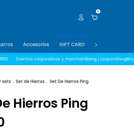
0
arros
Accesorios
GIFT CARD
Guía de talles
Eventos corporativos y merchandising |
corporativo@bukegol
y sets
.
Set de Hierros
.
Set De Hierros Ping
De Hierros Ping
0