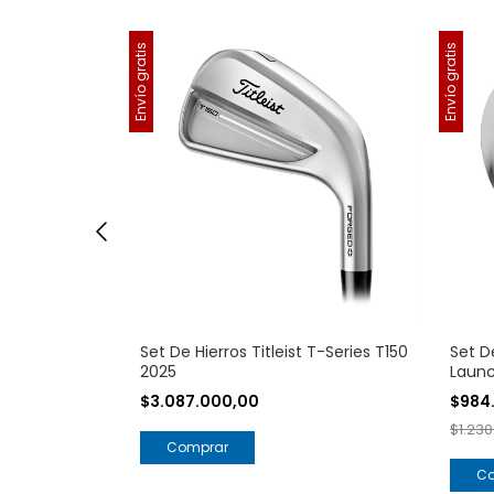
Envío gratis
Envío gratis
ZXi7 4-pw
Set De Hierros Titleist T-Series T150
Set D
2025
Launc
$3.087.000,00
$984
$1.230
Comprar
C