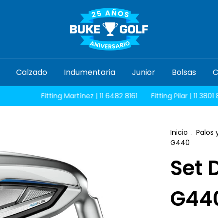
Calzado
Indumentaria
Junior
Bolsas
C
Fitting Martínez | 11 6482 8161
Fitting Pilar | 11 3801 8100
Inicio
.
Palos 
G440
Set 
G44