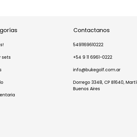
gorías
Contactanos
s!
5491169610222
y sets
+54 9 11 6961-0222
s
info@bukegolf.com.ar
do
Dorrego 3348, CP B1640, Martí
Buenos Aires
entaria