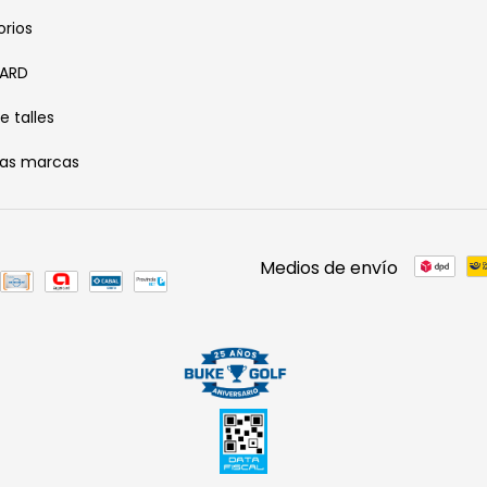
rios
CARD
e talles
ras marcas
Medios de envío