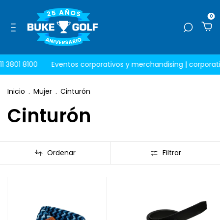
0
11 3801 8100
Eventos corporativos y merchandising |
corporati
Inicio
.
Mujer
.
Cinturón
Cinturón
Ordenar
Filtrar